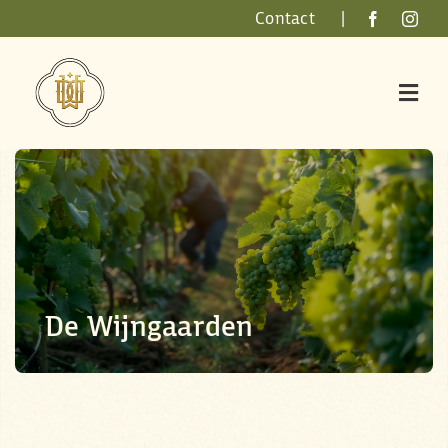
Skip
Contact
|
to
content
De Wijngaarden