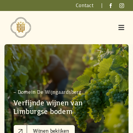
Skip
Contact
|
to
content
– Domein De Wijngaardsberg
Verfijnde wijnen van
Limburgse bodem
Wijnen bekijken